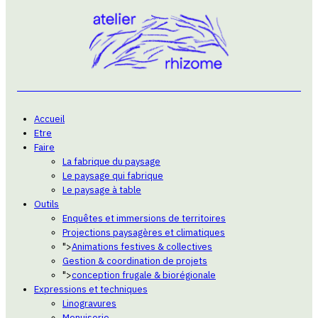
Accueil
Etre
Faire
La fabrique du paysage
Le paysage qui fabrique
Le paysage à table
Outils
Enquêtes et immersions de territoires
Projections paysagères et climatiques
">
Animations festives & collectives
Gestion & coordination de projets
">
conception frugale & biorégionale
Expressions et techniques
Linogravures
Menuiserie