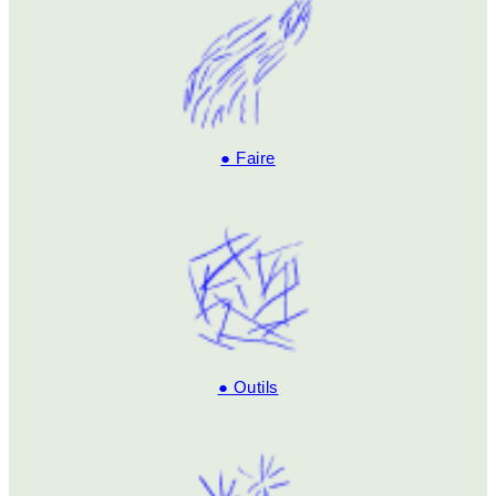
● Faire
● Outils