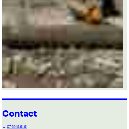
Contact
→
07.69.19.91.91