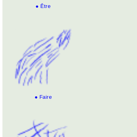
● Être
● Faire