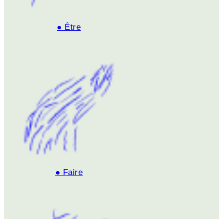
● Être
● Faire