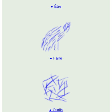
● Être
● Faire
● Outils