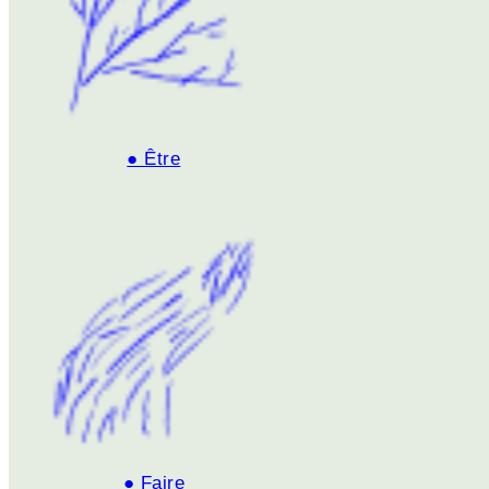
● Être
● Faire