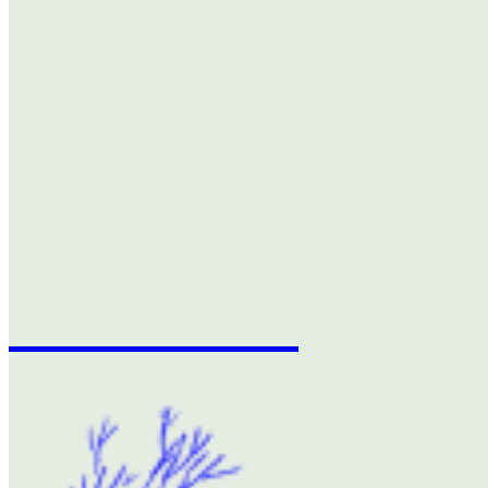
L’atelier Rhizome est une structure pluridisciplinaire qui s’a
des écosystèmes.